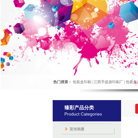
热门搜索：
包装盒印刷
|
江西手提袋印刷厂
|
包装盒
臻彩产品分类
Product Categories
宣传画册