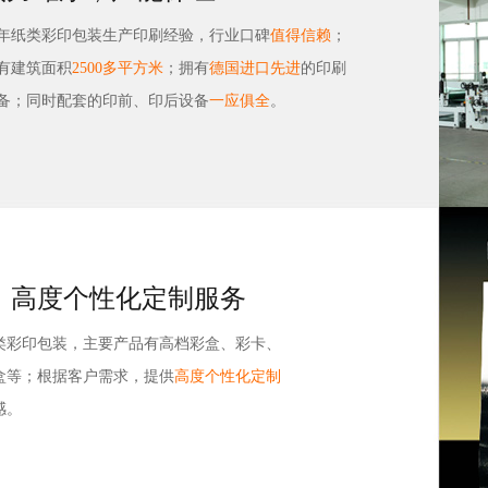
年纸类彩印包装生产印刷经验，行业口碑
值得信赖
；
有建筑面积
2500多平方米
；拥有
德国进口先进
的印刷
备；同时配套的印前、印后设备
一应俱全
。
，高度个性化定制服务
类彩印包装，主要产品有高档彩盒、彩卡、
盒等；根据客户需求，提供
高度个性化定制
感。