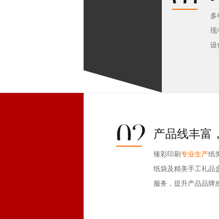
多
现
设
产品线丰富
臻彩印刷
专业生产
纸
纸袋及精美手工礼品
服务，提升产品品牌