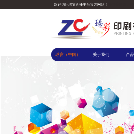
欢迎访问球宴直播平台官方网站！
热门关键词：包
球宴（中国）
关于我们
产