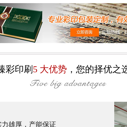
臻彩印刷
5
大优势
，您的择优之
实力雄厚，产能保证