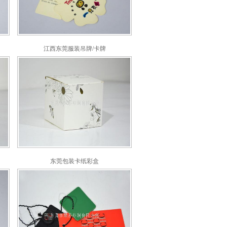
江西东莞服装吊牌/卡牌
东莞包装卡纸彩盒