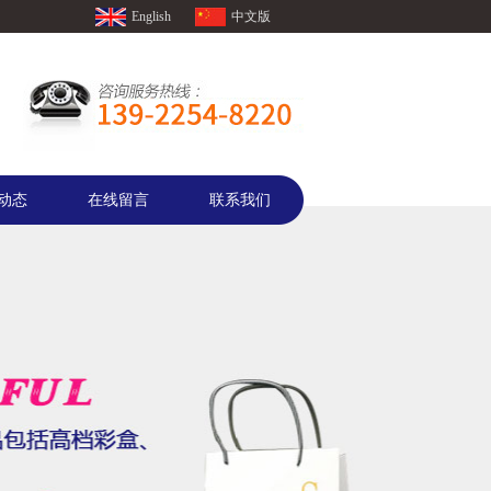
English
中文版
动态
在线留言
联系我们