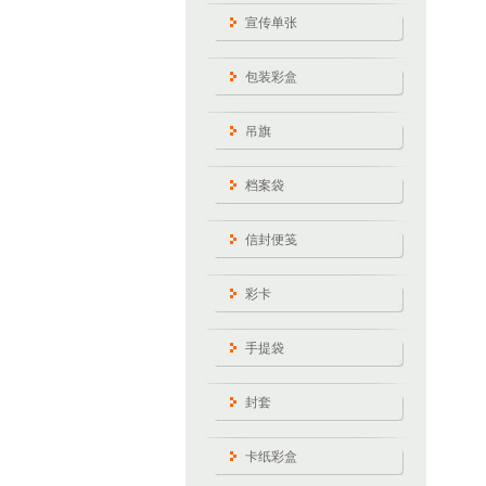
宣传单张
包装彩盒
吊旗
档案袋
信封便笺
彩卡
手提袋
封套
卡纸彩盒