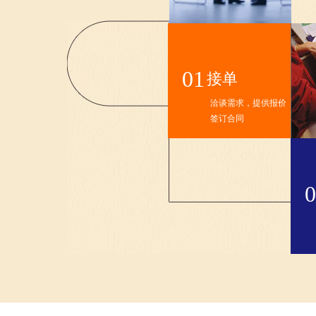
01
接单
洽谈需求，提供报价
签订合同
0