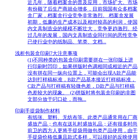
近几年，随着档案盒的普及应用，市场扩大。市场
有份额了后生产商就会增多，目前我国有众多档案
盒厂家，档案盒行业竞争非常激烈。 档案盒发展
初期，低廉的生产成本以及相对较高的利润，使国
内文具制造业的规模不断壮大，竞争更趋激烈。经
过几年的发展，国内文具制造业同行间的恶性竞争
已使行业中的纸制品、笔类、文档...
浅析包装盒印刷7大注意事项
(1)不同种类的包装盒印刷需要拼在一张印版上进
行印刷时凹印，如果拼版时色调相同或相近的产品
没有拼在同一纵向位置上，可能会出现A款产品能
达到打样稿标准，B款产品基本接近打样稿标准，
C款产品与打样稿有轻微色差，D款产品与打样稿
色差较大的现象。 (2)拼版时将包装盒印刷的非图
文部分放于叼口处，而拖...
印刷手提袋制作材料
有纸张、塑料、无纺布等。此类产品通常用在厂商
盛放产品；也有在送礼时盛放礼品；还有很多时尚
前卫的西方人更将手提袋用做包类产品使用，由于
手提袋价格低廉且款式多样，可以很好的反映使用