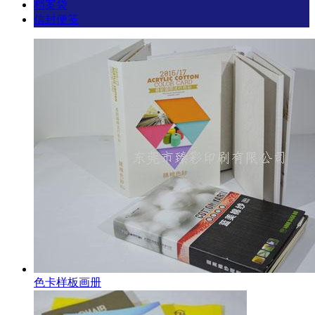
档案袋
信封便笺
色卡样板画册