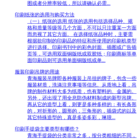
图或者分辨率较低，所以请确认必需...
印刷纸张的选用与购买方法
（一）纸张的选用 纸张的选用包括选择品种、规
格和质量等级等几个方面，不可以只注重某一方面
而忽视了其它方面。 在选择纸张品种时，主要需
根据欲印制的印刷品的特征和所使用的印刷机类型
进行选择。印刷书刊中的彩色封面、插图或广告插
页等，可选用双面铜版纸或双胶纸；印刷商标等单
面印刷品则可选用单面铜版纸或单...
服装印刷吊牌的用途
青海服装吊牌即各种服装上吊挂的牌子，包含一些
服装材质，洗涤注意事项等信息。从质地上看，吊
牌的制作材料大多为纸质，也有塑料的、金属的。
另外，还出现了用全息防伪材料制成的新型吊牌。
再从它的造型上看，则更是多种多样的：有长条形
的，对折形的，圆形的，三角形的，插袋式的以及
其它特殊造型的，真是多姿多彩，琳琅...
印刷手提袋主要类型有哪些？
青海手提袋的分类非常之多，按分类粗细的不同，