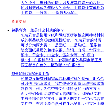
人的个性、当时的心情，以及与其它装扮的匹配，
所以越来越成为年轻人的喜爱。手提袋还有被称为
手挽袋、手袋等。 手提袋从运输...
查看更多
包装彩盒一般是什么材质的纸？
包装彩盒是指用卡纸和微细瓦楞纸板这两种材料制
成的折叠纸盒或微细瓦楞纸盒。 包装彩盒的材质
可以分为两大类：一是面纸，二是坑纸。 通常包
装盒面纸常用的包括灰铜、单铜、白铜、华丽卡、
银卡、黄金卡、白金卡、雷射卡等。“白底白
板”指：白铜和单铜。白铜和单铜的共同点是正反
两面都是白色的。区别是：”白铜”是...
彩盒印刷前的准备工作
如果您没能有时间完成菲林和打样的制作，那么你
可以进行彩盒印刷，我们也会立即协助您完成印前
制作的工作，为你带来文件请留意如下的方方面
面，他们会帮助您节省宝贵的时间。 请确认文档
中有全部必需的文件，请确认图文件一定已包含在
文档中，有时图象虽然可在显示呈现，但实际上缺