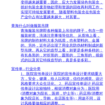
变得越来越重要，因此，应大力发展绿色包装盒，
抓好包装盒废弃物处理和资源的回收再利用工作，
实现可持续发展要求。 随着塑料包装盒在包装盒
产业中占有比重越来越大，对其要...
青海什么叫做服装吊牌
青海服装吊牌即各种服装上吊挂的牌子，包含一些
服装材质，洗涤注意事项等信息。 从质地上看，
吊牌的制作材料大多为纸质，也有塑料的、金属
的。另外，近年还出现了用全息防伪材料制成的新
型吊牌。再从它的造型上看，则更是多种多样的：
有长条形的，对折形的，圆形的，三角形的，插袋
式的以及其它特殊造型的，真是多姿多彩...
宣传单 - 行业分类
1、医院宣传单设计 医院的宣传单设计要求稳重大
方，安全，健康，给人以和谐，信任的感觉。设计
风格要求大众生活化。 2、药品宣传单设计 药品宣
传单设计比较独特，根据消费对象分为：医院用
(消费对象为院长，医师，护士等)；药店用(消费对
象为院店长，导购，在店医生等)；用途不同，设
计风格要做相应的调整。...