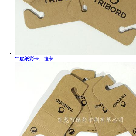
牛皮纸彩卡、挂卡