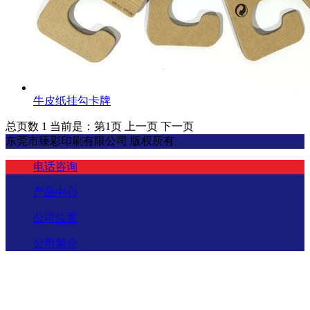
牛皮纸挂勾卡牌
总页数 1
当前是：第1页
上一页
下一页
东莞市臻彩印刷有限公司 版权所有
电话咨询
产品中心
公司位置
公司简介